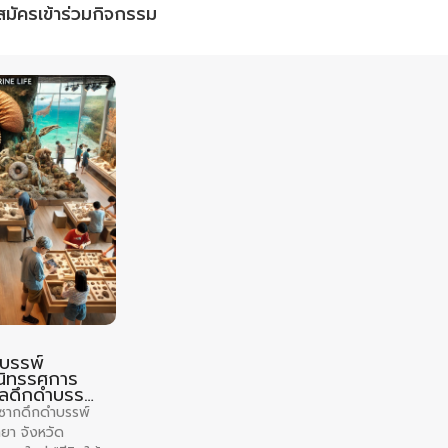
สมัครเข้าร่วมกิจกรรม
ำบรรพ์
วนิทรรศการ
ะเลดึกดำบรรพ์”
วามรู้
ฑ์ซากดึกดำบรรพ์
ยา จังหวัด