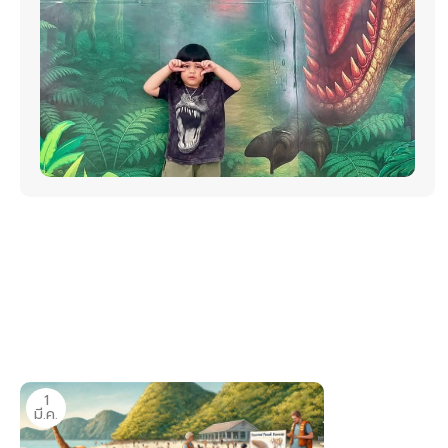
1
มี.ค.