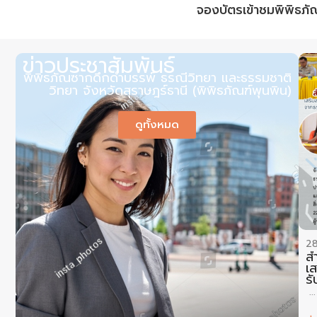
จองบัตรเข้าชมพิพิธภั
ข่าวประชาสัมพันธ์
พิพิธภัณซากดึกดำบรรพ์ ธรณีวิทยา และธรรมชาติ
วิทยา จังหวัดสุราษฎร์ธานี (พิพิธภัณฑ์พุนพิน)
ดูทั้งหมด
2
ส
เ
ร
พิ
...
จ