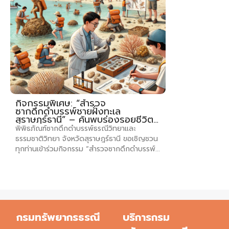
กิจกรรมพิเศษ: “สำรวจ
ซากดึกดำบรรพ์ชายฝั่งทะเล
สุราษฎร์ธานี” – ค้นพบร่องรอยชีวิต
โบราณ!
พิพิธภัณฑ์ซากดึกดำบรรพ์ธรณีวิทยาและ
ธรรมชาติวิทยา จังหวัดสุราษฎร์ธานี ขอเชิญชวน
ทุกท่านเข้าร่วมกิจกรรม “สำรวจซากดึกดำบรรพ์...
กรมทรัพยากรธรณี
บริการกรม