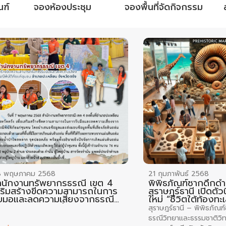
ณฑ์
จองห้องประชุม
จองพื้นที่จัดกิจกรรม
8 พฤษภาคม 2568
21 กุมภาพันธ์ 2568
ำนักงานทรัพยากรธรณี เขต 4
พิพิธภัณฑ์ซากดึกด
สริมสร้างขีดความสามารถในการ
สุราษฎร์ธานี เปิดตั
ับมอและลดความเสี่ยงจากธรณี
ใหม่ “ชีวิตใต้ท้องท
บัติภัยแก่ชุมชน อำเภอปะเหลียน
พร้อมกิจกรรมเสริมค
สุราษฎร์ธานี – พิพิธภัณ
ังหวัดตรัง
ธรณีวิทยาและธรรมชาติวิท