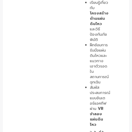
เรียนรู้เกี่ยว
กับ
โครงสร้าง
ต้านแผ่น
ดินไหว
และวิธี
ป้องกันภัย
พิบัติ
ฝึกซ้อมการ
รับมือแผ่น
ดินไหวและ
แนวทาง
เอาตัวรอด
ใน
สถานการณ์
ฉุกเฉิน
สัมผัส
ประสบการณ์
แบบอินเต
อร์แอคทีฟ
ผ่าน
VR
จำลอง
แผ่นดิน
ไหว