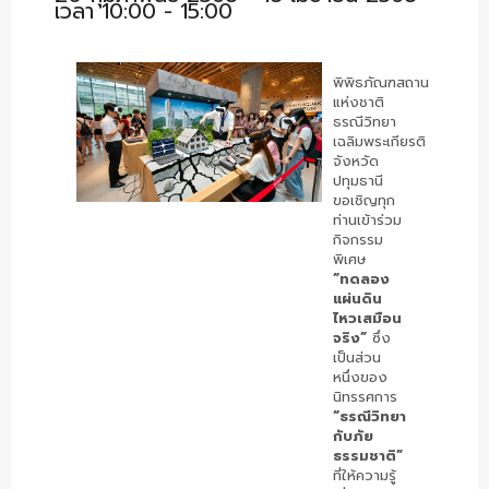
เวลา 10:00 - 15:00
พิพิธภัณฑสถาน
แห่งชาติ
ธรณีวิทยา
เฉลิมพระเกียรติ
จังหวัด
ปทุมธานี
ขอเชิญทุก
ท่านเข้าร่วม
กิจกรรม
พิเศษ
“ทดลอง
แผ่นดิน
ไหวเสมือน
จริง”
ซึ่ง
เป็นส่วน
หนึ่งของ
นิทรรศการ
“ธรณีวิทยา
กับภัย
ธรรมชาติ”
ที่ให้ความรู้