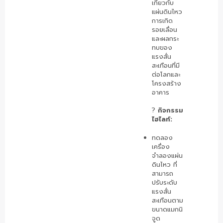
เกี่ยวกับ
แผ่นดินไหว
การเกิด
รอยเลื่อน
และผลกระ
ทบของ
แรงสั่น
สะเทือนที่มี
ต่อโลกและ
โครงสร้าง
อาคาร
?
กิจกรรม
ไฮไลท์:
ทดลอง
เครื่อง
จำลองแผ่น
ดินไหว ที่
สามารถ
ปรับระดับ
แรงสั่น
สะเทือนตาม
ขนาดแมกนิ
จูด