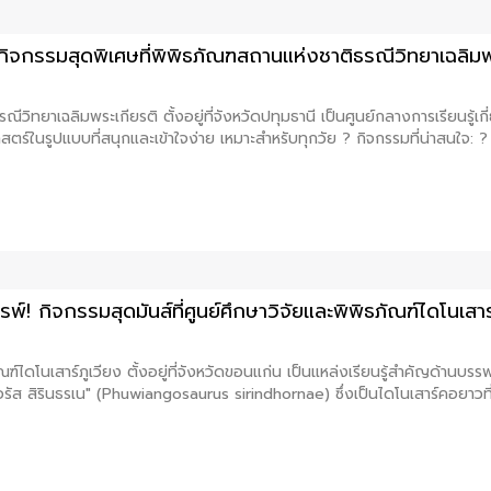
กิจกรรมสุดพิเศษที่พิพิธภัณฑสถานแห่งชาติธรณีวิทยาเฉลิมพร
ีวิทยาเฉลิมพระเกียรติ ตั้งอยู่ที่จังหวัดปทุมธานี เป็นศูนย์กลางการเรียนรู้เ
ตร์ในรูปแบบที่สนุกและเข้าใจง่าย เหมาะสำหรับทุกวัย ? กิจกรรมที่น่าสนใจ: ? 
์! กิจกรรมสุดมันส์ที่ศูนย์ศึกษาวิจัยและพิพิธภัณฑ์ไดโนเสา
ัณฑ์ไดโนเสาร์ภูเวียง ตั้งอยู่ที่จังหวัดขอนแก่น เป็นแหล่งเรียนรู้สำคัญด้าน
รัส สิรินธรเน" (Phuwiangosaurus sirindhornae) ซึ่งเป็นไดโนเสาร์คอยาวที่ถู