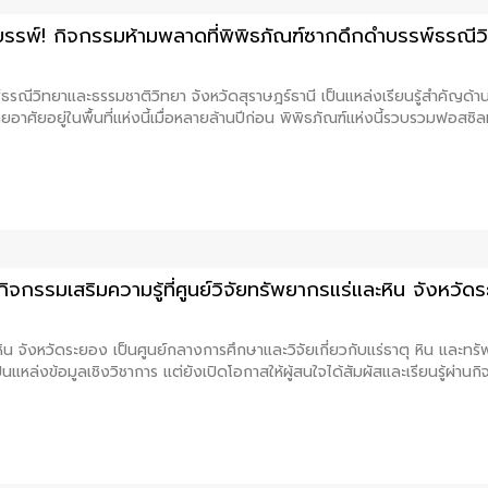
ำบรรพ์! กิจกรรมห้ามพลาดที่พิพิธภัณฑ์ซากดึกดำบรรพ์ธรณีว
์ธรณีวิทยาและธรรมชาติวิทยา จังหวัดสุราษฎร์ธานี เป็นแหล่งเรียนรู้สำคั
คยอาศัยอยู่ในพื้นที่แห่งนี้เมื่อหลายล้านปีก่อน พิพิธภัณฑ์แห่งนี้รวบรวมฟอสซิ
ิจกรรมเสริมความรู้ที่ศูนย์วิจัยทรัพยากรแร่และหิน จังหวัด
ะหิน จังหวัดระยอง เป็นศูนย์กลางการศึกษาและวิจัยเกี่ยวกับแร่ธาตุ หิน และ
ป็นแหล่งข้อมูลเชิงวิชาการ แต่ยังเปิดโอกาสให้ผู้สนใจได้สัมผัสและเรียนรู้ผ่านกิ